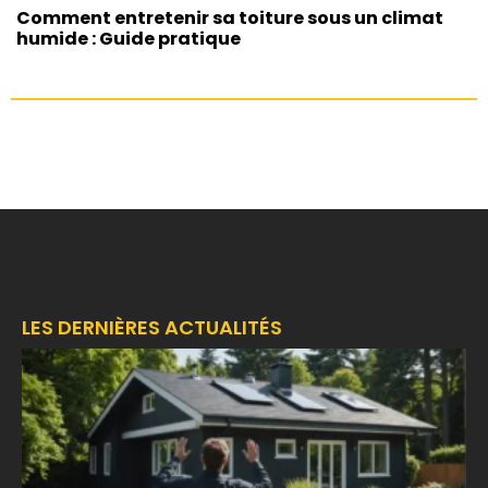
Comment entretenir sa toiture sous un climat
humide : Guide pratique
LES DERNIÈRES ACTUALITÉS
F
é
d
a
r
d
u