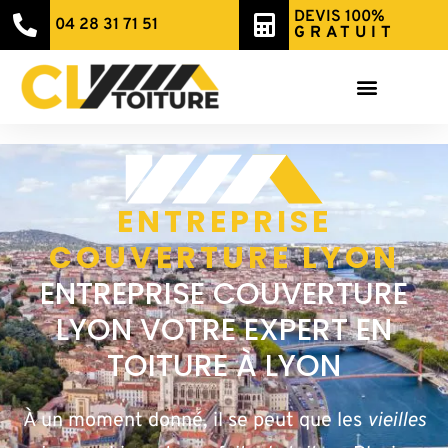
DEVIS 100%
04 28 31 71 51
GRATUIT
ENTREPRISE
COUVERTURE LYON
ENTREPRISE COUVERTURE
LYON VOTRE EXPERT EN
TOITURE À LYON
À un moment donné, il se peut que les
vieilles