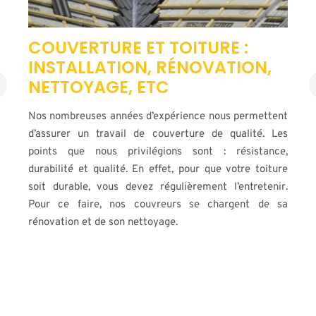
TRAVAUX DE CHARPENTE
La charpente est un élément fondamental dans votre
construction. Il lui permet d’être saine et d’être solide.
Projetez-vous de faire une modification de votre
charpente telle que l’extension ou la pose de fenêtres
de la toiture ? Pour aboutir à votre projet, nos
principaux rôles sont :
l’étude de votre projet ;
les conseils ;
le suivi de votre chantier ;
etc.