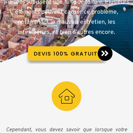
maisons
subissent une
fuite de toiture
. Plusieurs
éléments peuvent causer ce problème,
notamment le mauvais entretien, les
intempéries, et bien d’autres encore.
DEVIS 100% GRATUIT
Cependant, vous devez savoir que lorsque votre