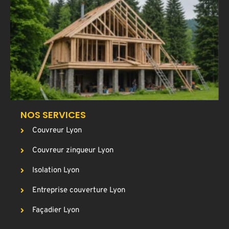
C
u
a
T
p
g
c
NOS SERVICES
Couvreur Lyon
Couvreur zingueur Lyon
Isolation Lyon
Entreprise couverture Lyon
Façadier Lyon