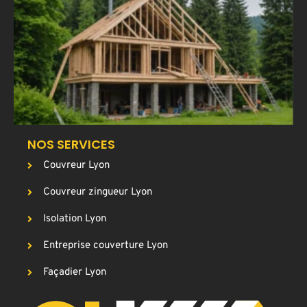
u
a
T
p
g
c
NOS SERVICES
Couvreur Lyon
Couvreur zingueur Lyon
Isolation Lyon
Entreprise couverture Lyon
Façadier Lyon