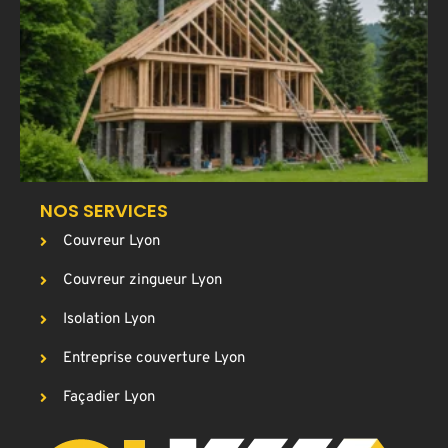
u
a
T
p
g
c
NOS SERVICES
Couvreur Lyon
Couvreur zingueur Lyon
Isolation Lyon
Entreprise couverture Lyon
Façadier Lyon