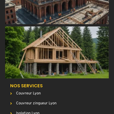
l
m
h
C
u
a
T
p
g
c
NOS SERVICES
Couvreur Lyon
Couvreur zingueur Lyon
Isolation Lyon