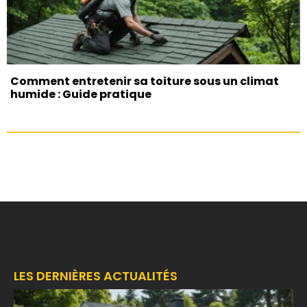
Comment entretenir sa toiture sous un climat
humide : Guide pratique
LES DERNIÈRES ACTUALITÉS
F