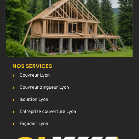
u
a
T
p
g
c
NOS SERVICES
Couvreur Lyon
Couvreur zingueur Lyon
Isolation Lyon
Entreprise couverture Lyon
Façadier Lyon