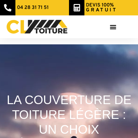
DEVIS 100%
04 28 31 71 51
GRATUIT
LA COUVERTURE DE
TOITURE LÉGÈRE :
UN CHOIX