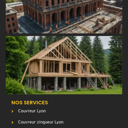
r
l
m
h
C
u
a
T
p
g
c
NOS SERVICES
Couvreur Lyon
Couvreur zingueur Lyon