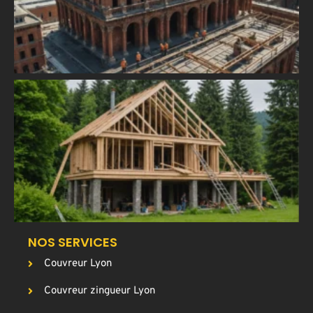
r
l
m
h
C
u
a
T
p
g
c
NOS SERVICES
Couvreur Lyon
Couvreur zingueur Lyon