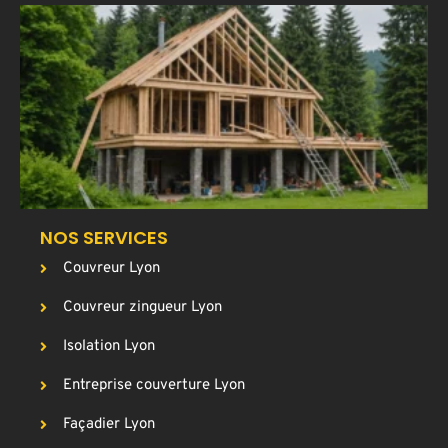
C
u
a
T
p
g
c
NOS SERVICES
Couvreur Lyon
Couvreur zingueur Lyon
Isolation Lyon
Entreprise couverture Lyon
Façadier Lyon