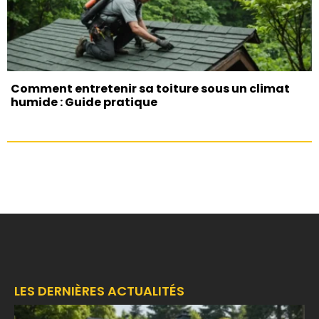
Comment entretenir sa toiture sous un climat
humide : Guide pratique
LES DERNIÈRES ACTUALITÉS
F