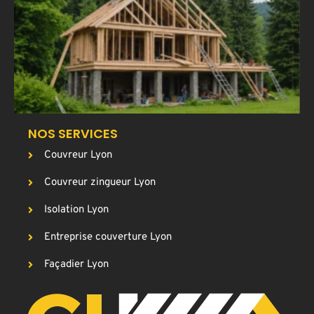
a
T
p
g
c
NOS SERVICES
Couvreur Lyon
Couvreur zingueur Lyon
Isolation Lyon
Entreprise couverture Lyon
Façadier Lyon