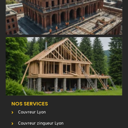
p
r
l
m
h
C
u
a
T
p
g
c
NOS SERVICES
Couvreur Lyon
Couvreur zingueur Lyon