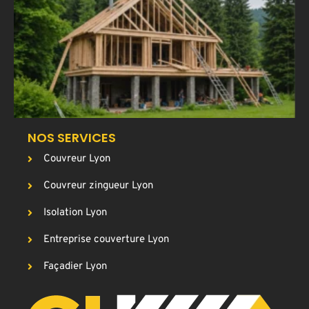
a
T
p
g
c
NOS SERVICES
Couvreur Lyon
Couvreur zingueur Lyon
Isolation Lyon
Entreprise couverture Lyon
Façadier Lyon