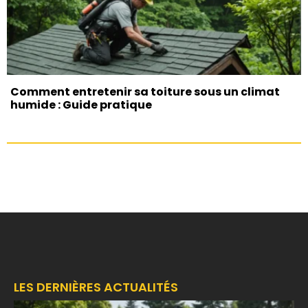
Comment entretenir sa toiture sous un climat
humide : Guide pratique
LES DERNIÈRES ACTUALITÉS
F