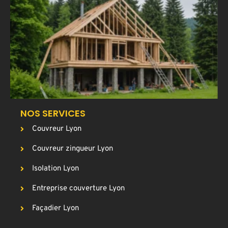
u
a
T
p
g
c
NOS SERVICES
Couvreur Lyon
Couvreur zingueur Lyon
Isolation Lyon
Entreprise couverture Lyon
Façadier Lyon