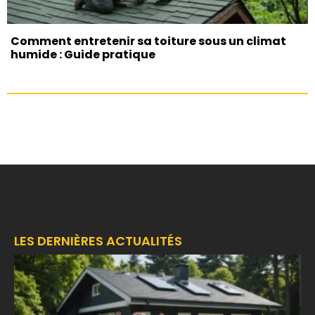
Comment entretenir sa toiture sous un climat
humide : Guide pratique
LES DERNIÈRES ACTUALITÉS
F
é
d
a
r