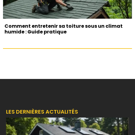
Comment entretenir sa toiture sous un climat
humide : Guide pratique
LES DERNIÈRES ACTUALITÉS
F
é
d