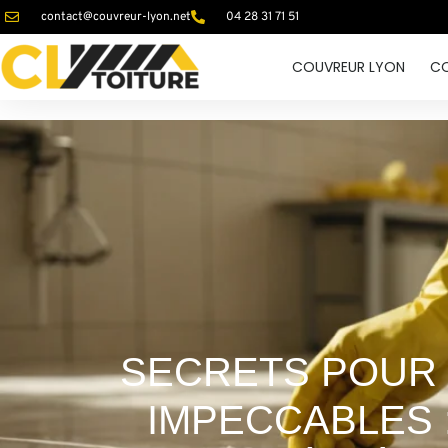
contact@couvreur-lyon.net
04 28 31 71 51
COUVREUR LYON
CO
SECRETS POUR 
IMPECCABLES 