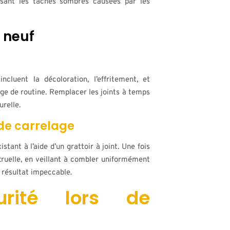
issant les taches sombres causées par les
t neuf
cluent la décoloration, l’effritement, et
age de routine. Remplacer les joints à temps
urelle.
 de carrelage
tant à l’aide d’un grattoir à joint. Une fois
truelle, en veillant à combler uniformément
n résultat impeccable.
urité lors de