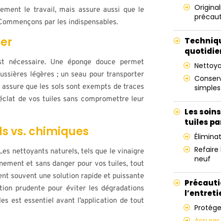
Origina
ement le travail, mais assure aussi que le
précaut
Commençons par les indispensables.
ier
Techniqu
quotidie
 est nécessaire. Une éponge douce permet
Nettoya
oussières légères ; un seau pour transporter
Conserv
é assure que les sols sont exempts de traces
simples
éclat de vos tuiles sans compromettre leur
Les soin
tuiles pa
ls vs. chimiques
Élimina
Refaire
Les nettoyants naturels, tels que le vinaigre
neuf
nement et sans danger pour vos tuiles, tout
nt souvent une solution rapide et puissante
Précautio
tion prudente pour éviter les dégradations
l’entreti
es est essentiel avant l’application de tout
Protége
Assurer