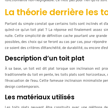
fonctionnalité non-négligeable. Ce n’est pas pour rien qu’ils sont
La théorie derrière les t
Partant du simple constat que certains toits sont inclinés et d’
qu’est-ce qu’un toit plat ? La réponse est finalement assez si
nulle. Cette simplicité de définition cache pourtant une grande
possibles, des choix qui se feront au cas par cas, pour répondr
ce soient des critères d’étanchéité, de durabilité, ou encore d’e
Description d’un toit plat
À sa base, un toit est dit plat lorsque son inclinaison est pr
traditionnelle du toit en pente, les toits plats sont horizontaux
l’évacuation de l’eau. Cette fameuse inclinaison minimaliste p
design contemporain.
Les matériaux utilisés
Les toits plats peuvent être construits avec une pléthore d