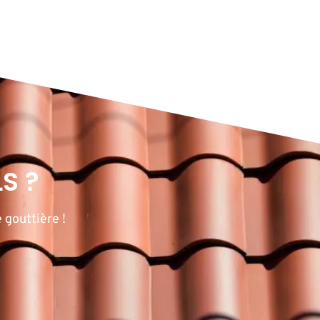
S ?
 gouttière !