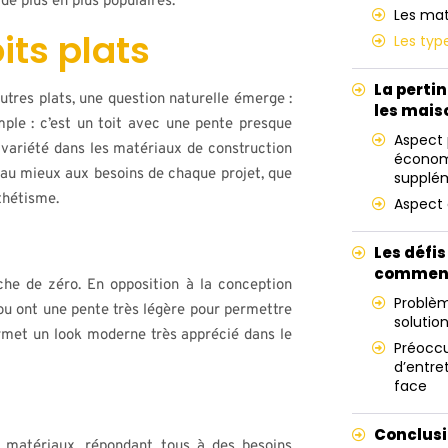
 de plus en plus populaires.
Les mat
oits plats
Les type
La pertin
autres plats, une question naturelle émerge :
les mais
mple : c’est un toit avec une pente presque
Aspect p
 variété dans les matériaux de construction
économ
e au mieux aux besoins de chaque projet, que
supplé
sthétisme.
Aspect 
Les défis
comment
oche de zéro. En opposition à la conception
Problèm
, ou ont une pente très légère pour permettre
solutio
ermet un look moderne très apprécié dans le
Préoccu
d’entret
face
Conclus
e matériaux, répondant tous à des besoins