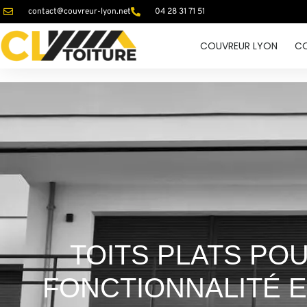
contact@couvreur-lyon.net
04 28 31 71 51
COUVREUR LYON
CO
TOITS PLATS POU
FONCTIONNALITÉ 