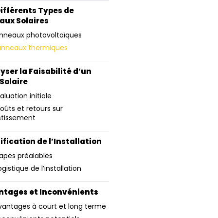
 Différents Types de
aux Solaires
Panneaux photovoltaïques
Panneaux thermiques
lyser la Faisabilité d’un
 Solaire
valuation initiale
oûts et retours sur
stissement
nification de l’Installation
tapes préalables
ogistique de l’installation
ntages et Inconvénients
Avantages à court et long terme