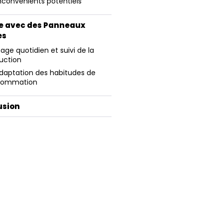
Inconvénients potentiels
re avec des Panneaux
es
sage quotidien et suivi de la
uction
Adaptation des habitudes de
sommation
usion