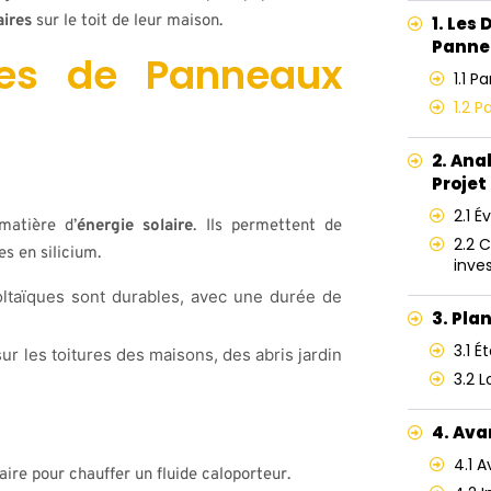
ires
sur le toit de leur maison.
1. Les
Panne
ypes de Panneaux
1.1 
1.2 
2. Ana
Projet
2.1 É
matière d’
énergie solaire
. Ils permettent de
2.2 C
es en silicium.
inve
taïques sont durables, avec une durée de
3. Pla
3.1 É
r les toitures des maisons, des abris jardin
3.2 L
4. Ava
4.1 
laire pour chauffer un fluide caloporteur.