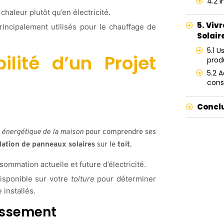
4.2 
chaleur plutôt qu’en électricité.
5. Viv
ncipalement utilisés pour le chauffage de
Solair
5.1 U
ilité d’un Projet
prod
5.2 
con
Concl
 énergétique de la maison
pour comprendre ses
llation de panneaux solaires
sur le
toit
.
ommation actuelle et future d’électricité.
isponible sur votre
toiture
pour déterminer
 installés.
tissement