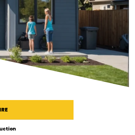
IRE
uction