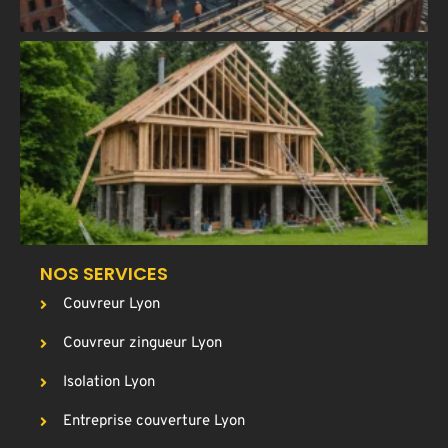
C
u
a
T
p
g
c
NOS SERVICES
Couvreur Lyon
Couvreur zingueur Lyon
Isolation Lyon
Entreprise couverture Lyon